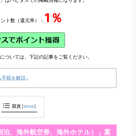
1％
イント数（還元率）：
については、下記の記事をご覧ください。
る手順を解説
」
目次
[
show
]
宿泊、海外航空券、海外ホテル）」案