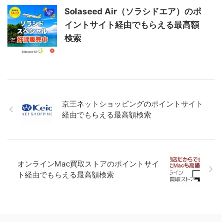
Solaseed Air（ソラシドエア）のポ
イントサイト経由でもらえる最高額
検索
利用者
安宿含めて旅行の際は必ず部bookingを使って予約しています。
京王ネットショッピングのポイントサイト
経由でもらえる最高額検索
利用者
オンラインMac買取ストアのポイントサイ
なかなか使いづらかったけど、他のサイトには載ってない施設も
あり良かっです。
ト経由でもらえる最高額検索