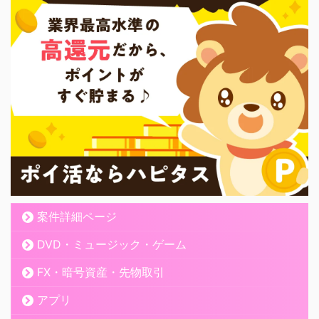
東京台場のホテルを予約するのに利用しました。今回最安値で予
約できました。オススメです。
利用者
とても安くて立地も観光スポットや駅近の便利な場所のホテルを
予約することができました。予約後の変更などもネットですべて
できたので簡単で良かったです。また、次の機会には利用したい
と思います。
案件詳細ページ
DVD・ミュージック・ゲーム
利用者
FX・暗号資産・先物取引
アプリ
出張で愛用しています。 安いし、領収書の取得もスムーズで使い
やすいです。