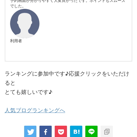
予約画面が分かりやすく大変良かったです。ポイントもスムーズ
でした。
利用者
非公開
非公開
ランキングに参加中です♪応援クリックをいただけ
ると
とても嬉しいです♪
利用者
利用者
人気ブログランキングへ
Ｂｏｏｋｉｎｇ．ｃｏｍを利用してホテルの予約を行いました
他サイトで満室でも、こちらでは空いていることもあります。ワ
が、全体として非常に利便性が高く、安心して利用できるサービ
ンチャン見てみるとよいかもしれません。また、金額もおおむね
スだと感じました。まず、サイトやアプリの操作性が直感的で分
安価かと思います。
かりやすく、旅行先や日程を入力するだけで多くの宿泊施設が一
覧表示される点が便利です。さらに、価格帯や設備、立地、利用