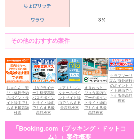
ちょびリッチ
ワラウ
3％
その他のおすすめ案件
クラブツーリ
ズム(海外旅行)
のポイントサ
じゃらん 遊
【VIPライナ
エアトリレン
えきねっと
イト経由でも
び・体験予約
ー】格安高速
タカーのポイ
びゅう国内ツ
らえる最高額
のポイントサ
バスのポイン
ントサイト経
アーのポイン
検索
イト経由でも
トサイト経由
由でもらえる
トサイト経由
らえる最高額
でもらえる最
最高額検索
でもらえる最
検索
高額検索
高額検索
「Booking.com（ブッキング・ドットコ
ム）」案件概要