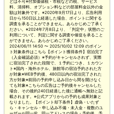
どは不可※付加価値税・市税などの税、サービス
料、清掃料、オプション料などの部屋料金以外の金
額は対象外です。※2020年9月17日より、広告利用
日から150日以上経過した場合、ポイントに関する
調査を承ることができません。あらかじめご了承く
ださい。※2024年7月8日より、「判定中」状態のご
利用について、判定に関する調査や催促を承ること
ができません。あらかじめご了承ください。
2024/06/11 14:50 〜 2025/10/02 12:09 のポイン
ト対象条件はこちら【ポイント獲得条件】宿泊完了
（入金確認必須）※予約がキャンセルされず、実際
に宿泊完了された段階で、１予約につき、１カウン
ト※国内・海外ホテル、旅館等の宿泊予約された方
が対象※WEB予約後、480日以内の宿泊完了された
方が対象※前回の予約申し込み日から間を開けなく
ても対象※こちらの広告はご予約後キャンセルした
場合、その後約240日経過した後に通帳へ無効と記
載されます。※公式アプリからの予約も成果対象と
なりました。【ポイント却下条件】虚偽・いたず
ら・キャンセル・申し込み不備・未入金・複数のユ
ーザーが同一IP、同一アドレスの場合・予約後、予