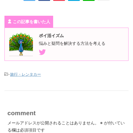
者評価など細かな条件で絞り込み検索ができるため、自分の希望
に合った宿を効率よく見つけることができました。また、実際に
宿泊した人の口コミや写真が豊富に掲載されており、宿の雰囲気
やサービス内容を事前に具体的にイメージできる点も安心材料の
利用者
この記事を書いた人
一つです。一方で、施設によっては掲載されている情報と現地の
状況に若干の差を感じる場合もあるため、最終的には公式サイト
なども併せて確認するとより安心です。加えて、キャンセルポリ
ポイ活イズム
で、ポイントがもらえます。安いホテルでも数百円つきます。 か
シーや支払い条件がプランごとに異なるため、予約時には細かく
なりお得です。こちらのサイトで必ずホテルを探して比較するよ
悩みと疑問を解決する方法を考える
確認することが重要です。総合的に見ると、手軽に比較・予約が
うにしてます。
でき、旅行の計画をスムーズに進められる非常に有用なサービス
だと感じました。
-
旅行・レンタカー
利用者
利用者
ワラウのポイントキャンペーンで今回利用させていただきました
が、検索条件や閲覧履歴が分からず、私には見づらかったです。
Ｂｏｏｋｉｎｇ．ｃｏｍは、主に海外で安いホステルを探すとき
にかなり便利だった。自分はできるだけ宿泊費を抑えて、その分
comment
を食事や移動、現地での体験に回したいタイプなので、特に海外
旅行では格安のホステルを探すことが多い。その中で、このサイ
メールアドレスが公開されることはありません。
※
が付いてい
トは選択肢がかなり多く、価格帯も比較しやすいので使いやすか
る欄は必須項目です
った。 特によかったのは、単に安い宿を探せるだけでなく、口コ