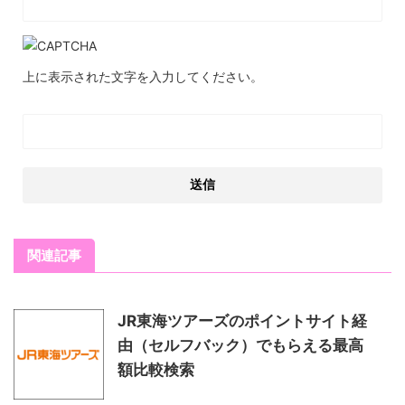
Ｂｏｏｋｉｎｇ．ｃｏｍのポイ活は、普段の予約にひと手間足す
普段は選ばないようなホテルに泊まって、新鮮で楽しかったで
だけでしっかりお得になるので、ここ最近は定番の使い方になっ
す。色んなホテルを試してみるのもいいな、と旅の楽しみ方が広
ています。私はこれまでに何回もＢｏｏｋｉｎｇ．ｃｏｍを利用
がりました。
上に表示された文字を入力してください。
していますが、ポイントサイト経由でも予約の操作感はほとんど
変わらず、いつも通り希望のホテルを探して予約するだけで完結
するのが助かります。慣れてしまえば「経由し忘れないようにす
る」くらいで、難しい手続きはありません。 特に良いと感じるの
は、リピーターでも対象になりやすい点です。初回限定の案件が
多い中で、何度も使えるのは旅行や出張が多い人ほどメリットが
大きいと思います。私も複数回利用していますが、判定〜承認ま
利用者
での流れは比較的スムーズで、きちんと条件を守っていれば安心
して待てる印象でした。 昨今は宿泊費自体が上がっていて、同じ
条件でも「前より高いな…」と感じることが増えました。だから
自分なりに検索した結果、一番安く宿泊出来るのがこちらのサイ
こそ、こうした還元を上手く使って少しでも実質負担を下げられ
トなのでよく利用します。2023年11月に未払い問題がニュースで
関連記事
るのが嬉しいです。貯まったポイントを次の支払いに回せると思
飛び込み残念です。トリバゴより安くなってるのですが未払いだ
うと、宿泊のハードルが少し下がる感覚もあります。 総合的に、
からこそ出来た価格設定なの？と思うと残念ですね。
Ｂｏｏｋｉｎｇ．ｃｏｍを日常的に使っている人ほど相性が良い
ポイ活だと思います。予約スタイルを大きく変えずに“ついでに得
JR東海ツアーズのポイントサイト経
する”形なので、これからも継続して使いたいサービスです。
由（セルフバック）でもらえる最高
額比較検索
利用者