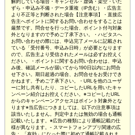
解約している場合・キャンセル・虚偽・架空・いた
ずら・申込み不備・データ重複（IP含む）・広告主
より不正等と判断された場合【注意事項】・直接広
告主へポイントに関するお問い合わせをすることは
厳禁です。問合せを行った場合、ポイント付与対象
外となりますので予めご了承下さい。・ハピタスへ
お問い合わせの際には、申込完了メールに記載され
ている「受付番号、申込み日時」が必要となります
ので、広告主より受信されたメールは必ずお控えく
ださい。・ポイントに関するお問い合わせは、申込
み後、確認メールが届いてから190日以内にお問合
せ下さい。期日超過の場合、お問合せをお受けでき
かねます。予めご了承下さい。・URLを他のユーザ
ーに対し共有したり、コピーしたURLを用いたキャ
ンペーン紹介はお控えください。※コピーしたURL
からのキャンペーンアクセスはポイント対象外とな
ります※当広告につきましては、以下の注意事項は
該当いたしません。判定中または無効の場合も通帳
記載いたします。※広告の種類により通帳記載の仕
様が異なります。- スマートフォンアプリ関連の広
告： 「有効」になった際に初めて通帳記載されま