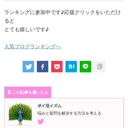
非公開
非公開
ランキングに参加中です♪応援クリックをいただけ
ると
とても嬉しいです♪
利用者
人気ブログランキングへ
Ｓ ＳＴＡＣＩＡカードを実際に使ってみて、まず魅力だと感じた
のは「年会費が永年無料」であること。クレジットカードを持つ
だけで固定費がかからないため、初めてクレジットカードを持つ
人にもハードルが低いと感じました。通常のＶｉｓａ加盟店で使
えば「Ｓポイント」が１％還元され、普段の買い物でそれなりに
ポイントが貯まるのも利便性が高いと思います。さらに、阪急阪
神グループの百貨店・スーパー・ショッピングセンター・ホテル
など、グループの対象施設では「最大４％相当」のＳポイント還
元になる点が大きなメリットです。関西圏で阪急阪神グループの
この記事を書いた人
店舗をよく利用する人なら、還元効果がかなり期待できるでしょ
う。カードはＶｉｓａ タッチ決済やスマホ決済（Ａｐｐｌｅ Ｐ
ａｙ／Ｇｏｏｇｌｅ Ｐａｙ）に対応していて、日常の支払いがス
ポイ活イズム
ムーズ。そして、貯めたＳポイントはグループ店舗を中心に１ポ
悩みと疑問を解決する方法を考える
イント＝１円で使えるので、「支払い→ポイント→支払い」の循
環がしやすく、使い勝手が良いと感じました。一方で、グループ
以外の店舗では還元率が１％なので、強くメリットを感じるのは