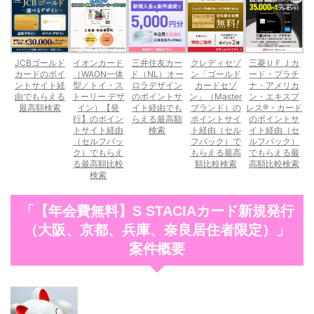
JCBゴールド
イオンカード
三井住友カー
クレディセゾ
三菱ＵＦＪカ
カードのポイ
（WAON一体
ド（NL）オー
ン「ゴールド
ード・プラチ
ントサイト経
型／トイ・ス
ロラデザイン
カードセゾ
ナ・アメリカ
由でもらえる
トーリー デザ
のポイントサ
ン」（Master
ン・エキスプ
最高額検索
イン）【発
イト経由でも
ブランド）の
レス®・カード
行】のポイン
らえる最高額
ポイントサイ
のポイントサ
トサイト経由
検索
ト経由（セル
イト経由（セ
（セルフバッ
フバック）で
ルフバック）
ク）でもらえ
もらえる最高
でもらえる最
る最高額比較
額比較検索
高額比較検索
検索
「【年会費無料】S STACIAカード新規発行
（大阪、京都、兵庫、奈良居住者限定）」
案件概要