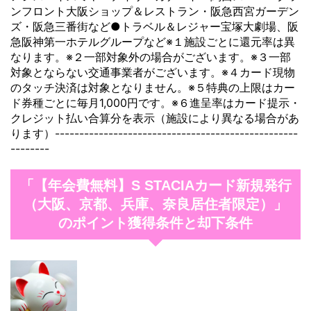
ンフロント大阪ショップ＆レストラン・阪急西宮ガーデン
ズ・阪急三番街など●トラベル＆レジャー宝塚大劇場、阪
急阪神第一ホテルグループなど※１施設ごとに還元率は異
なります。※２一部対象外の場合がございます。※３一部
対象とならない交通事業者がございます。※４カード現物
のタッチ決済は対象となりません。※５特典の上限はカー
ド券種ごとに毎月1,000円です。※６進呈率はカード提示・
クレジット払い合算分を表示（施設により異なる場合があ
ります）--------------------------------------------------
--------
「【年会費無料】S STACIAカード新規発行
（大阪、京都、兵庫、奈良居住者限定）」
のポイント獲得条件と却下条件