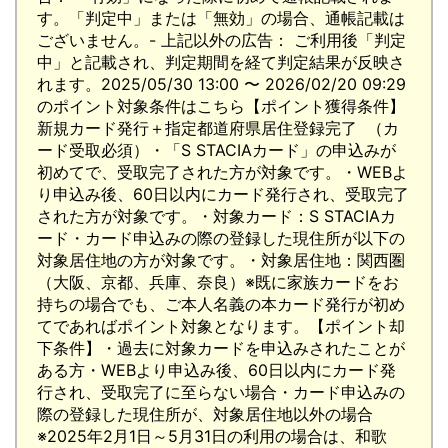
す。「判定中」または「無効」の場合、通帳記載は
ございません。- 上記以外の広告： ご利用後「判定
中」と記載され、判定期間を経て判定結果が反映さ
れます。2025/05/30 13:00 〜 2026/02/20 09:29
のポイント対象条件はこちら【ポイント獲得条件】
新規カード発行＋指定都道府県居住登録完了 （カ
ード受取必須）・「S STACIAカード」の申込みが
初めてで、受取完了された方が対象です。・WEBよ
り申込み後、60日以内にカード発行され、受取完了
された方が対象です。・対象カード：S STACIAカ
ード・カード申込みの際の登録した現住所が以下の
対象居住地の方が対象です。・対象居住地：関西圏
（大阪、京都、兵庫、奈良）※既に家族カードをお
持ちの場合でも、ご本人名義の本カード発行が初め
てであればポイント対象となります。【ポイント却
下条件】・過去に対象カードを申込みされたことが
ある方・WEBより申込み後、60日以内にカード発
行され、受取完了に至らない場合・カード申込みの
際の登録した現住所が、対象居住地以外の場合
※2025年2月1日～5月31日の利用の場合は、和歌