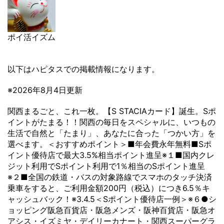
ポイ活イズム
以下はハピタスでの掲載情報になります。
※2026年8月4日更新
関西まるごと、これ一枚。【S STACIAカード】誕生。Sポ
イントがたまる！！関西の毎日をスペシャルに、いつもの
生活で自然と「たまり」、あなたに合った「つかい方」を
選べます。＜おすすめポイント＞■年会費永年無料■Sポ
イント優待店で最大3.5%相当ポイント進呈※１■国内クレ
ジット利用でSポイント利用で1％相当のSポイント進呈
※２■全国の鉄道・バスの対象路線でスマホのタッチ決済
乗車をすると、ご利用金額200円（税込）につき6.5％キ
ャッシュバック！※3.4.5＜Sポイント優待店一例＞※６●シ
ョッピング阪急百貨店・阪急メンズ・阪神百貨店・阪急オ
アシス・イズミヤ・デイリーカナート・関西スーパーグラ