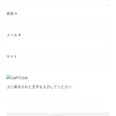
名前
※
利用者
関西圏で阪急阪神グループ利用者には利用機会の多いＳポイント
メール
※
が貯まるカードです。 個人的にはＰｉＴａＰａが利用できる点、
２００円で１パーセント相当のポイント獲得率がある点、年会費
無料である点が嬉しいです。 ＰｉＴａＰａを通勤に使えばＯＳＡ
ＫＡポイントが貯まり、紐づけされたＳ ＳＴＡＣＩＡカードもポ
イントが貯まるのでポイント二重取りができます。ＯＳＡＫＡポ
サイト
イントは使える店舗が少なく、交換制度も無い為、まだまだ使い
にくいポイントなのが残念ですが、Ｓポイントは関西圏なら使い
道は広く、また他ポイント等に交換も可能なので不便さは感じま
せん。 ＰｉＴａＰａも維持費無料なので、カード年会費の元を取
ろうと焦って使用する必要は無いので、気長に付き合うには良い
カードだと思います。
上に表示された文字を入力してください。