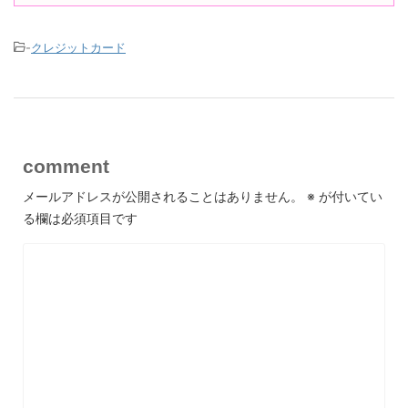
あくまで阪急阪神グループをよく使う人に限られると思います。
総じて、関西圏在住でグループ施設を活用する人にとってはコス
パの高いおすすめカードです。
-
クレジットカード
利用者
comment
阪急阪神グループをよく利用する方には、Ｓ ＳＴＡＣＩＡカード
メールアドレスが公開されることはありません。
※
が付いてい
は非常に便利です。最大の魅力は、阪急・阪神百貨店やグループ
る欄は必須項目です
施設でのポイント還元率の高さ。通常のクレジット利用でもポイ
ントが貯まりますが。対象店舗ではさらにお得にポイントが付与
されるので、日常的に対象店舗を利用する人ほどメリットを感じ
られます。貯まったポイントは買い物や交通系サービスに使える
ため、無駄なく活用することができます。また。ＰｉＴａＰａ機
能付きで電車やバスの乗車もスムーズ。年会費もかからないた
め、コスト面でも非常に安心できるカードです。阪急阪神治線に
住んでいる方や、百貨店などの対象店舗での買い物が多い方には
特におすすめのカードです。