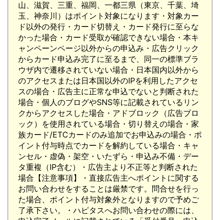
山、滋賀、三重、福岡、一都三県（東京、千葉、埼
玉、神奈川）はポイント対象になります・対象カー
ド以外の発行・カード切替え・カード発行に至らな
かった場合・カード受取が確認できない場合・本キ
ャンペーンページ以外からの申込み・広告クリック
からカード申込み完了に至るまで、同一の標準ブラ
ウザ内で遷移されていない場合・日本国内以外から
のアクセスまたは日本国以外のIPを利用したアクセ
スの場合・広告主に正常な申込でないと判断された
場合・個人のブログやSNS等に記載されているリン
クからアクセスした場合・アドブロック（広告ブロ
ック）を使用されている場合・切り替えの場合・家
族カード/ETCカードのみ追加でお申込みの場合・ポ
イント付与時点でカードを解約している場合・キャ
ンセル・虚偽・架空・いたずら・申込み不備・デー
タ重複（IP含む）・広告主より不正等と判断された
場合【注意事項】・直接広告主へポイントに関する
お問い合わせをすることは厳禁です。問合せを行っ
た場合、ポイント付与対象外となりますので予めご
了承下さい。・ハピタスへお問い合わせの際には、