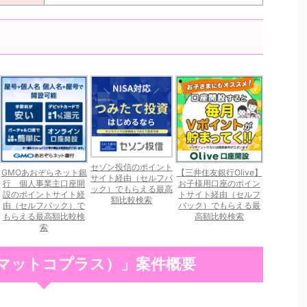
セゾン投信のポイント
GMOあおぞらネット銀
【三井住友銀行Olive】
サイト経由（セルフバ
行 個人事業主口座開
お子様用口座のポイン
ック）でもらえる最高
設のポイントサイト経
トサイト経由（セルフ
額比較検索
由（セルフバック）で
バック）でもらえる最
もらえる最高額比較検
高額比較検索
索
＋（マットコプラス）」案件概要