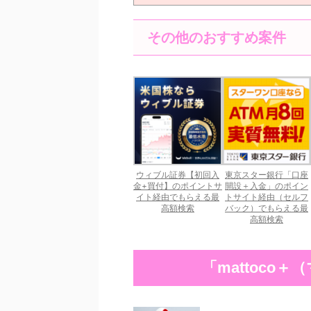
その他のおすすめ案件
ウィブル証券【初回入
東京スター銀行「口座
金+買付】のポイントサ
開設＋入金」のポイン
イト経由でもらえる最
トサイト経由（セルフ
高額検索
バック）でもらえる最
高額検索
「mattoco