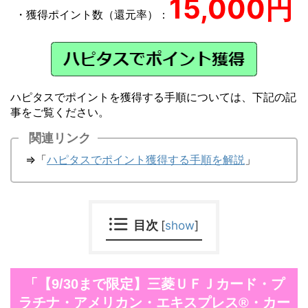
15,000円
・獲得ポイント数（還元率）：
ハピタスでポイントを獲得する手順については、下記の記
事をご覧ください。
関連リンク
⇒「
ハピタスでポイント獲得する手順を解説
」
目次
[
show
]
「【9/30まで限定】三菱ＵＦＪカード・プ
ラチナ・アメリカン・エキスプレス®・カー