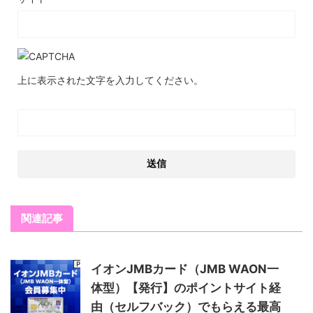
ド感もあり、満足度は非常に高いと思うので選びました。
上に表示された文字を入力してください。
利用者
年会費（約２万円）はかかりますが、それを上回るメリットを感
じて申し込みました！ 一番の決め手となったのは、世界中の空港
ラウンジが使えるプライオリティ・パスがついており、しかも家
族分も申し込みが可能な点です。家族で旅行に行く際にも非常に
重宝したいと思います！ さらに、厳選された高級レストランで２
名以上利用すると１名分のコースが無料になる「プラチナ・グル
メセレクション」が利用できるのも大きな魅力と感じ、家族のお
祝いなどのイベントにもぜひ活用したいと思っています。 他に
関連記事
も、スターバックスでのポイント還元率が高いところや、海外旅
行傷害保険も安心できる大きなポイントです。 年会費に対してコ
ストパフォーマンスの高い素晴らしいプラチナカードだと思いま
した。
イオンJMBカード（JMB WAON一
体型）【発行】のポイントサイト経
由（セルフバック）でもらえる最高