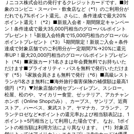
Ｊニコス株式会社の発行するクレジットカードです。■対
象のコンビニ・スーパー・飲食店など（*1）のご利用分が
だれでも7%ポイント還元。さらに、条件達成で最大20%
ポイント還元！（*2）■新規入会者・期間限定キャンペー
ン！条件達成で最大35,000円相当のグローバルポイント
プレゼント！└新規入会特典で15,000円相当のグローバル
ポイントプレゼント（*3）└期間限定！新規ご入会＋条件
達成で対象店舗でのご利用分が一定期間7%→20%に還元
率UP！最大20,000円相当のグローバルポイントプレゼン
ト（*4）■家族カード1名さまは年会費無料でお持ちいた
だけます■プライオリティ・パスを無料で発行いただけま
す（*5）└家族会員さまも無料で発行（*6）■高級レスト
ランが1名さま無料に■海外旅行傷害保険の補償額は最高1
億円（*7）▼対象店舗の例セブン-イレブン、スシロー、
松屋、松のや、マイカリー食堂、ゼッテリア、アカチャン
ホンポ（Online Shopのみ）、カーブス、サンリブ、近商
ストア、ハーベス、東武ストア、ヤマナカ、フランテ、フ
ランテロゼなど※ポイントの還元率および相当額表記は、1
ポイント=5円相当として利用した場合です。 なお、1ポイ
ントの相当額は利用方法により異なります。（*1）対象店