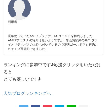
利用者
長年使っていたAMEXプラチナ、DCゴールドを解約しました。
AMEXプラチナの特典は無いようですが…年会費節約の為^^;プラ
イオリティパスの上位も付いているので楽天ゴールド？も解約こ
れで１０万節約できました。
非公開
非公開
ランキングに参加中です♪応援クリックをいただけ
ると
とても嬉しいです♪
利用者
人気ブログランキングへ
今回申し込みを行いました。 本クレジットカードを作る最大の目
的は、やはりなんといってもプライオリティパスです。 それが無
料で申し込みできます。 なおかつ、この権利の付帯は他社カード
でもあるものですが、このカードでのプライオリティパスのステ