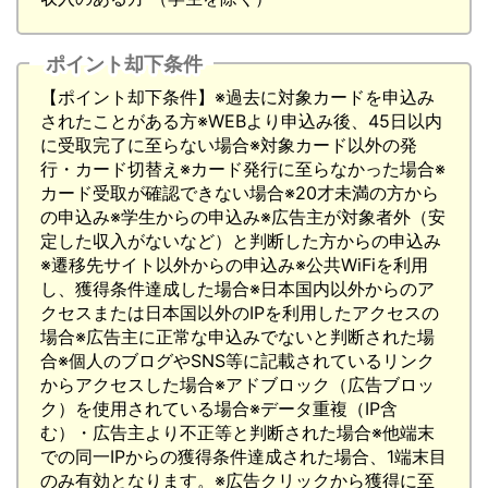
ポイント却下条件
【ポイント却下条件】※過去に対象カードを申込み
されたことがある方※WEBより申込み後、45日以内
に受取完了に至らない場合※対象カード以外の発
行・カード切替え※カード発行に至らなかった場合※
カード受取が確認できない場合※20才未満の方から
の申込み※学生からの申込み※広告主が対象者外（安
定した収入がないなど）と判断した方からの申込み
※遷移先サイト以外からの申込み※公共WiFiを利用
し、獲得条件達成した場合※日本国内以外からのア
クセスまたは日本国以外のIPを利用したアクセスの
場合※広告主に正常な申込みでないと判断された場
合※個人のブログやSNS等に記載されているリンク
からアクセスした場合※アドブロック（広告ブロッ
ク）を使用されている場合※データ重複（IP含
む）・広告主より不正等と判断された場合※他端末
での同一IPからの獲得条件達成された場合、1端末目
のみ有効となります。※広告クリックから獲得に至