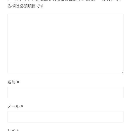
ています。保険はもちろん、空港でのサービスもありますし、日
る欄は必須項目です
頃の保険も、他社に比べて、保障が手厚いのにも関わらずお得な
料金設定になっていたりと、提携されているサービスが豊富で、
使う側の選択肢が広がるのではと思っています。とは言っても、
これらの付帯サービスについては、まだ全部把握できておらず、
活用もできていないので、使い倒していきたいと思います。
利用者
旅行好きの方には本当におすすめしたいカードです。Ｐｒｉｏｒ
名前
※
ｉｔｙ Ｐａｓｓが付帯しているので、世界１，５００か所以上の
空港ラウンジをほぼ無料で利用できます。しかも家族カード会員
も同様に使えるため、家族旅行の際も全員でゆったりとラウンジ
で過ごせるのが最高です。フライトまでの時間が一気に快適にな
メール
※
りました。年会費はそれなりにかかりますが、ラウンジ利用料・
海外旅行保険・国内旅行保険・ショッピング保険などの特典を総
合的に考えると、十分に元が取れると感じています。出張や旅行
が年数回以上ある方には特にコスパが高く、一度使い始めると手
放せなくなる一枚だと思います。プラチナカードとしてのブラン
サイト