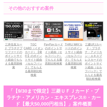
その他のおすすめ案件
三井住友カー
TGC
PayPayカード
THRU WAYカ
三菱UFJカー
ド プラチナプ
CARD（イオン
のポイントサ
ードのポイン
ド・プラチ
リファードの
カード）【発
イト経由（セ
トサイト経由
ナ・アメリカ
ポイントサイ
行】のポイン
ルフバック）
（セルフバッ
ン・エキスプ
ト経由でもら
トサイト経由
でもらえる最
ク）でもらえ
レスカードの
える最高額検
（セルフバッ
高額比較検索
る最高額比較
ポイントサイ
索
ク）でもらえ
検索
ト経由（セル
る最高額比較
フバック）で
検索
もらえる最高
額比較検索
「【9/30まで限定】三菱ＵＦＪカード・プ
ラチナ・アメリカン・エキスプレス®・カー
ド【最大50,000円相当】」案件概要