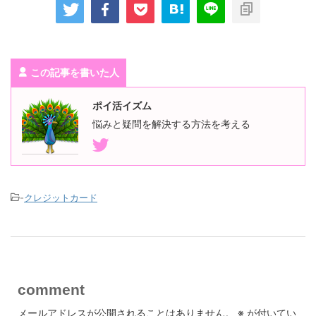
ータスだと有料ラウンジの利用回数が無制限です。 つまり２２０
００円の年会費でプライオリティパス使い放題ということになり
ます。 そして早速先月４月には５．５日間で東南アジアへ行って
複数国を渡ってきましたが、この間だけでも本来有料のラウンジ
を使った回数は９回です。よく有料ラウンジをお金を払って使う
この記事を書いた人
場合の金額として３０＄という金額が想定としてあげられます。
乱暴な計算で４５００円だとして、それの９回で５万円分くらい
つかった想定です。 海外ラウンジを使いたい人にとっては、この
ポイ活イズム
選択肢は１００％元が取れますよ。おすすめです。
悩みと疑問を解決する方法を考える
利用者
-
クレジットカード
三菱ＵＦＪ銀行のアプリと連携できるのが、とても便利だとおも
います。カード利用時のセキュリティもしっかりしていて、電波
の悪いところでカード情報を入力したら、全部送られていなかっ
たようで、カード会社の方でロックしてくれていました。不正利
用からきちんと守ってくれている証拠だと思いました。もちろ
comment
ん、その後の手間は掛かりますので、そういう間違いをしないの
が一番なんですが…。メインのカード付帯のサービスにも満足し
メールアドレスが公開されることはありません。
※
が付いてい