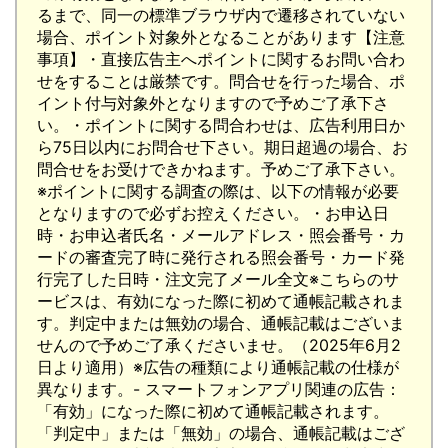
るまで、同一の標準ブラウザ内で遷移されていない
場合、ポイント対象外となることがあります【注意
事項】・直接広告主へポイントに関するお問い合わ
せをすることは厳禁です。問合せを行った場合、ポ
イント付与対象外となりますので予めご了承下さ
い。・ポイントに関する問合わせは、広告利用日か
ら75日以内にお問合せ下さい。期日超過の場合、お
問合せをお受けできかねます。予めご了承下さい。
※ポイントに関する調査の際は、以下の情報が必要
となりますので必ずお控えください。・お申込日
時・お申込者氏名・メールアドレス・照会番号・カ
ードの審査完了時に発行される照会番号・カード発
行完了した日時・注文完了メール全文※こちらのサ
ービスは、有効になった際に初めて通帳記載されま
す。判定中または無効の場合、通帳記載はございま
せんので予めご了承くださいませ。（2025年6月2
日より適用）※広告の種類により通帳記載の仕様が
異なります。- スマートフォンアプリ関連の広告：
「有効」になった際に初めて通帳記載されます。
「判定中」または「無効」の場合、通帳記載はござ