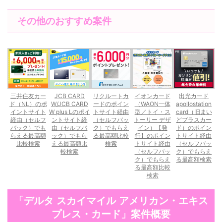
その他のおすすめ案件
三井住友カー
JCB CARD
リクルートカ
イオンカード
出光カード
ド（NL）のポ
W/JCB CARD
ードのポイン
（WAON一体
apollostation
イントサイト
W plus Lのポイ
トサイト経由
型／トイ・ス
card（旧まい
経由（セルフ
ントサイト経
（セルフバッ
トーリー デザ
どプラスカー
バック）でも
由（セルフバ
ク）でもらえ
イン）【発
ド）のポイン
らえる最高額
ック）でもら
る最高額比較
行】のポイン
トサイト経由
比較検索
える最高額比
検索
トサイト経由
（セルフバッ
較検索
（セルフバッ
ク）でもらえ
ク）でもらえ
る最高額検索
る最高額比較
検索
「デルタ スカイマイル アメリカン・エキス
プレス・カード」案件概要