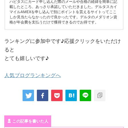
ハピタスにカード申し込んだ際のメールや合格の経緯を簡単に記
載したところ、あっさり承認していただきました。デルタスカイ
マイルAMEXを申し込んで別にポイントを貰えるサイトってここ
しか見当たらなかったので良かったです。デルタのメダリオン資
格が年会費を支払うだけで獲得できるのでお得です。
非公開
非公開
ランキングに参加中です♪応援クリックをいただけ
ると
とても嬉しいです♪
人気ブログランキングへ
この記事を書いた人