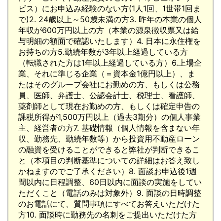
ビス）にお申込み経験のない方(1人1回、1世帯1回ま
で)2. 24歳以上～50歳未満の方3. 昨年の本業の個人
年収が600万円以上の方（本業の源泉徴収票又は給
与明細の額面で確認いたします）4. 日本に永住権を
お持ちの方5.勤続年数が3年以上経過している方
（転職された方は1年以上経過している方）6.上場企
業、それに準じる企業（＝資本金1億円以上）、ま
たはそのグループ会社にお勤めの方、もしくは公務
員、医師、弁護士、公認会計士、税理士、看護師、
薬剤師として現在お勤めの方、もしくは確定申告の
課税所得が1,500万円以上（過去3期分）の個人事業
主、経営者の方7. 基礎情報（個人情報を含まない年
収、勤務先、勤続年数等）から投資用不動産ローン
の融資を受けることができると弊社が判断できるこ
と（本項目の判断基準についての詳細はお答え致し
かねますのでご了承ください）8. 面談お申込後1週
間以内に日程調整、60日以内に面談の実施をしてい
ただくこと（電話のみは対象外）9. 面談の日時調整
のお電話にて、質問事項にすべてお答えいただけた
方10. 面談時に勤務先の名刺をご提出いただけた方