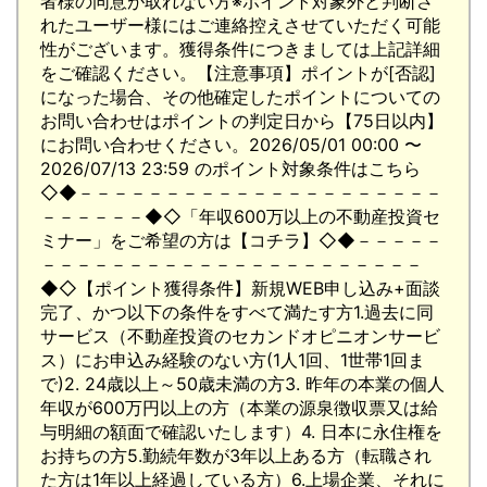
者様の同意が取れない方※ポイント対象外と判断さ
れたユーザー様にはご連絡控えさせていただく可能
性がございます。獲得条件につきましては上記詳細
をご確認ください。【注意事項】ポイントが[否認]
になった場合、その他確定したポイントについての
お問い合わせはポイントの判定日から【75日以内】
にお問い合わせください。2026/05/01 00:00 〜
2026/07/13 23:59 のポイント対象条件はこちら
◇◆－－－－－－－－－－－－－－－－－－－－－
－－－－－－◆◇「年収600万以上の不動産投資セ
ミナー」をご希望の方は【コチラ】◇◆－－－－－
－－－－－－－－－－－－－－－－－－－－－－
◆◇【ポイント獲得条件】新規WEB申し込み+面談
完了、かつ以下の条件をすべて満たす方1.過去に同
サービス（不動産投資のセカンドオピニオンサービ
ス）にお申込み経験のない方(1人1回、1世帯1回ま
で)2. 24歳以上～50歳未満の方3. 昨年の本業の個人
年収が600万円以上の方（本業の源泉徴収票又は給
与明細の額面で確認いたします）4. 日本に永住権を
お持ちの方5.勤続年数が3年以上ある方（転職され
た方は1年以上経過している方）6.上場企業、それに