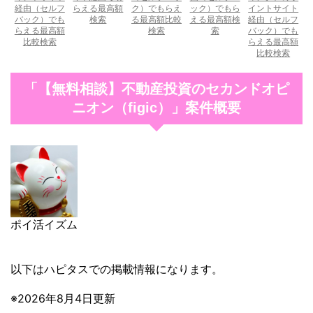
経由（セルフ
らえる最高額
ク）でもらえ
ック）でもら
イントサイト
バック）でも
検索
る最高額比較
える最高額検
経由（セルフ
らえる最高額
検索
索
バック）でも
比較検索
らえる最高額
比較検索
「【無料相談】不動産投資のセカンドオピ
ニオン（figic）」案件概要
ポイ活イズム
以下はハピタスでの掲載情報になります。
※2026年8月4日更新