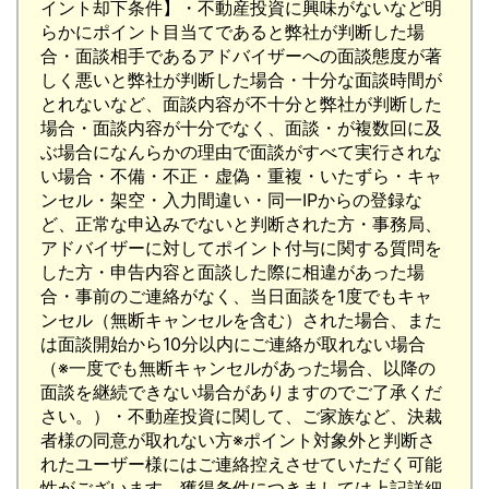
イント却下条件】・不動産投資に興味がないなど明
らかにポイント目当てであると弊社が判断した場
合・面談相手であるアドバイザーへの面談態度が著
しく悪いと弊社が判断した場合・十分な面談時間が
とれないなど、面談内容が不十分と弊社が判断した
場合・面談内容が十分でなく、面談・が複数回に及
ぶ場合になんらかの理由で面談がすべて実行されな
い場合・不備・不正・虚偽・重複・いたずら・キャ
ンセル・架空・入力間違い・同一IPからの登録な
ど、正常な申込みでないと判断された方・事務局、
アドバイザーに対してポイント付与に関する質問を
した方・申告内容と面談した際に相違があった場
合・事前のご連絡がなく、当日面談を1度でもキャ
ンセル（無断キャンセルを含む）された場合、また
は面談開始から10分以内にご連絡が取れない場合
（※一度でも無断キャンセルがあった場合、以降の
面談を継続できない場合がありますのでご了承くだ
さい。）・不動産投資に関して、ご家族など、決裁
者様の同意が取れない方※ポイント対象外と判断さ
れたユーザー様にはご連絡控えさせていただく可能
性がございます。獲得条件につきましては上記詳細