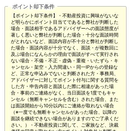
ポイント却下条件
【ポイント却下条件】・不動産投資に興味がないな
ど明らかにポイント目当てであると弊社が判断した
場合・面談相手であるアドバイザーへの面談態度が
著しく悪いと弊社が判断した場合・十分な面談時間
がとれないなど、面談内容が不十分と弊社が判断し
た場合・面談内容が十分でなく、面談・が複数回に
及ぶ場合になんらかの理由で面談がすべて実行され
ない場合・不備・不正・虚偽・重複・いたずら・キ
ャンセル・架空・入力間違い・同一IPからの登録な
ど、正常な申込みでないと判断された方・事務局、
アドバイザーに対してポイント付与に関する質問を
した方・申告内容と面談した際に相違があった場
合・事前のご連絡がなく、当日面談を1度でもキャ
ンセル（無断キャンセルを含む）された場合、また
は面談開始から10分以内にご連絡が取れない場合
（※一度でも無断キャンセルがあった場合、以降の
面談を継続できない場合がありますのでご了承くだ
さい。）・不動産投資に関して、ご家族など、決裁