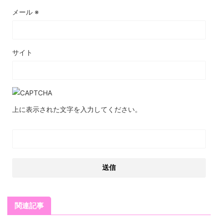
一言で言うと知識お化け。私と面談した担当者がそうだったのか
メール
※
もしれないが、収益還元法についてや重要事項調査報告書におけ
る修繕積立金を調べる方法や、それによってこのマンションがど
のような性質を有しているのかなど、本当に詳しくわかりやすく
教えていただきました。延べ５回ぐらいは面談したと思います
が、いかに家賃を上げることが重要であるかがよくわかりました
サイト
し、借地借家法で借主が守られている中でどうやったら家賃が挙
げられるか、など事細かに教えていただきました。また、金利に
ついての説明やどのように区分マンションを所有したら運用して
いくか、節税の方法など本当に役に立つ有益な情報ばかりで、私
としても５社と面談して蓄えるぐらいの知識を付けさせてもらい
ました。
上に表示された文字を入力してください。
利用者
不動産投資の仲介会社として、これまで利用した中で間違いなく
一番信頼できる存在でした。担当の方は常に丁寧に対応してくだ
さり、こちらの疑問や不安にも一つひとつ根拠を示しながらもス
関連記事
ピード感をもって説明してくれたので、納得感を持って判断する