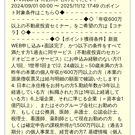
2024/09/01 00:00 〜 2025/11/12 17:49 のポイン
ト対象条件はこちら◇◆－－－－－－－－－－－－
－－－－－－－－－－－－－－－◆◇「年収600万
以上の不動産投資セミナー」をご希望の方は【コチ
ラ】◇◆－－－－－－－－－－－－－－－－－－－
－－－－－－－－◆◇【ポイント獲得条件】新規
WEB申し込み+面談完了、かつ以下の条件をすべて
満たす方1.過去に同サービス（不動産投資のセカン
ドオピニオンサービス）にお申込み経験のない方(1
人1回、1世帯1回まで)2. 24歳以上～50歳未満の方3.
昨年の本業の個人年収が600万円以上の方（本業の
源泉徴収票又は給与明細の額面で確認いたします）
4. 日本に永住権をお持ちの方5.勤続年数が3年以上
経過している方（転職された方は1年以上経過して
いる方）6.上場企業、それに準じる企業（＝資本金1
億円以上）、またはそのグループ会社にお勤めの
方、もしくは公務員、医師、弁護士、公認会計士、
税理士、看護師、薬剤師として現在お勤めの方、も
しくは確定申告の課税所得が1,500万円以上（過去3
期分）の個人事業主、経営者の方7. 基礎情報（個人