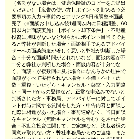
（名刺がない場合は、健康保険証のコピーをご提出
ください）【広告の使い方】ポイントを貯める→必
要事項の入力→事前のヒアリング&日程調整→面談
完了（※面談お申し込み後1週間以内に日程調整、60
日以内に面談実施）【ポイント却下条件】・不動産
投資に興味がないなど明らかにポイント目当てであ
ると弊社が判断した場合・面談相手であるアドバイ
ザーへの面談態度が著しく悪いと弊社が判断した場
合・十分な面談時間がとれないなど、面談内容が不
十分と弊社が判断した場合・面談内容が十分でな
く、面談・が複数回に及ぶ場合になんらかの理由で
面談がすべて実行されない場合・不備・不正・虚
偽・重複・いたずら・キャンセル・架空・入力間違
い・同一IPからの登録など、正常な申込みでないと
判断された方・事務局、アドバイザーに対してポイ
ント付与に関する質問をした方・申告内容と面談し
た際に相違があった場合・事前連絡なく、当日面談
をキャンセル（無断キャンセルを含む）をされた場
合・不動産投資に関して、ご家族など、決裁者様の
同意が取れない方・弊社事務局からのご連絡、また