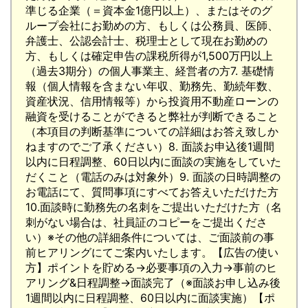
準じる企業（＝資本金1億円以上）、またはそのグ
ループ会社にお勤めの方、もしくは公務員、医師、
弁護士、公認会計士、税理士として現在お勤めの
方、もしくは確定申告の課税所得が1,500万円以上
（過去3期分）の個人事業主、経営者の方7. 基礎情
報（個人情報を含まない年収、勤務先、勤続年数、
資産状況、信用情報等）から投資用不動産ローンの
融資を受けることができると弊社が判断できること
（本項目の判断基準についての詳細はお答え致しか
ねますのでご了承ください）8. 面談お申込後1週間
以内に日程調整、60日以内に面談の実施をしていた
だくこと（電話のみは対象外）9. 面談の日時調整の
お電話にて、質問事項にすべてお答えいただけた方
10.面談時に勤務先の名刺をご提出いただけた方（名
刺がない場合は、社員証のコピーをご提出くださ
い）※その他の詳細条件については、ご面談前の事
前ヒアリングにてご案内いたします。【広告の使い
方】ポイントを貯める→必要事項の入力→事前のヒ
アリング&日程調整→面談完了（※面談お申し込み後
1週間以内に日程調整、60日以内に面談実施）【ポ