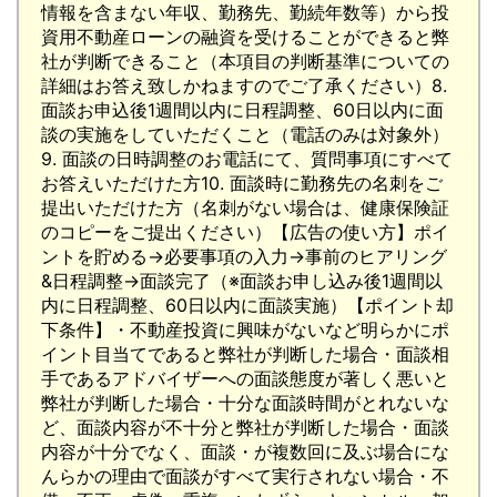
情報を含まない年収、勤務先、勤続年数等）から投
資用不動産ローンの融資を受けることができると弊
社が判断できること（本項目の判断基準についての
詳細はお答え致しかねますのでご了承ください）8.
面談お申込後1週間以内に日程調整、60日以内に面
談の実施をしていただくこと（電話のみは対象外）
9. 面談の日時調整のお電話にて、質問事項にすべて
お答えいただけた方10. 面談時に勤務先の名刺をご
提出いただけた方（名刺がない場合は、健康保険証
のコピーをご提出ください）【広告の使い方】ポイ
ントを貯める→必要事項の入力→事前のヒアリング
&日程調整→面談完了（※面談お申し込み後1週間以
内に日程調整、60日以内に面談実施）【ポイント却
下条件】・不動産投資に興味がないなど明らかにポ
イント目当てであると弊社が判断した場合・面談相
手であるアドバイザーへの面談態度が著しく悪いと
弊社が判断した場合・十分な面談時間がとれないな
ど、面談内容が不十分と弊社が判断した場合・面談
内容が十分でなく、面談・が複数回に及ぶ場合にな
んらかの理由で面談がすべて実行されない場合・不