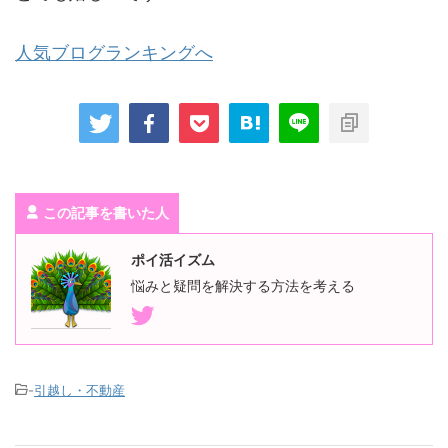
人気ブログランキングへ
Ｆｉｇｉｃ（フィジック）の「不動産投資セカンドオピニオン」
は、購入前の不安や疑問を解消してくれる頼もしいサービスで
す。専門のファイナンシャルプランナー（ＦＰ）が第三者視点で
サポートし、不動産会社では得られない冷静かつ論理的な判断基
準を提供してくれます。累計２０，０００件以上の面談実績を誇
り、過去データに基づいた価格相場や将来の資産形成の視点ま
で、丁寧に情報を教えてもらえるのも魅力です。 また、ＦＰが不
動産投資の基礎知識をわかりやすく解説してくれるため、投資初
心者でも納得しながら学べます。さらに、購入後の家賃設定の見
この記事を書いた人
直しや売却時の相談など、継続的なアフターサポートも充実して
おり、長期的な安心感があります。 親身になって裏付けを持って
調べ、客観的な判断材料を提供してくれるＦｉｇｉｃのセカンド
ポイ活イズム
オピニオンは、自信を持って不動産投資を進めたい方に特におす
悩みと疑問を解決する方法を考える
すめです。
-
引越し・不動産
利用者