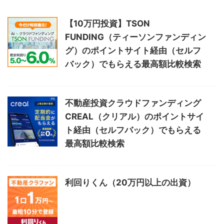
ことができました。数字やデータに基づいた提案で、将来性やリ
スクも正直に伝えてくださる姿勢に誠実さを感じます。契約を急
がせるようなこともなく、安心して検討を進められました。フォ
【10万円投資】TSON
ローがしっかりしていて、疑問点や相談にも素早く対応いただけ
FUNDING（ティーソンファンディン
るので、長期的に安心して任せられるだろうなとも実感していま
す。これから不動産投資を始めたい方にも自信を持っておすすめ
グ）のポイントサイト経由（セルフ
できる会社です！！！
バック）でもらえる最高額比較検索
不動産投資クラウドファンディング
利用者
CREAL（クリアル）のポイントサイ
ト経由（セルフバック）でもらえる
不動産投資のセカンドオピニオンサービスです。 完全中立の立場
最高額比較検索
で、業者さん側に肩入れせず意見を出してくれるのがありがた
い。 当然、我々素人が知らないことは多々ありますし、不動産業
界に従事していない限りは分からないことだらけです。 不動産投
資にかかる登場人物のうち、銀行と販売業者はほぼリスクを負い
利回りくん（20万円以上の出資）
ません。全てのリスクを受け入れさせられるのは、我々消費者で
す。 数千万円の買い物をするにあたって、深いナレッジを持った
専門家に伴走してもらうことは不可欠では無いでしょうか。 一方
で、承認作業までの期間が長い点では不安が残ります。不動産投
資系の案件は、一件あたりの単価は高いものの、判定までのリー