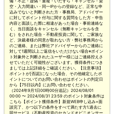
備・不正・虚偽・重複・いたずら・キャンセル・架
空・入力間違い・同一IPからの登録など、正常な申
込みでないと判断された方・事務局、アドバイザー
に対してポイント付与に関する質問をした方・申告
内容と面談した際に相違があった場合・事前連絡な
く、当日面談をキャンセル（無断キャンセルを含
む）をされた場合・不動産投資に関して、ご家族な
ど、決裁者様の同意が取れない方・弊社事務局から
のご連絡、または弊社アドバイザーからのご連絡に
対して1週間以上ご返信をいただけない場合※ポイン
ト対象外と判断されたユーザー様にはご連絡控えさ
せていただく可能性がございます。獲得条件につき
ましては上記詳細をご確認ください。【注意事項】
ポイントが[否認]になった場合、その他確定したポ
イントについてのお問い合わせはポイントの判定日
から【75日以内】にお問い合わせください。
（2024年9月1日00時00分追記）2024/08/01
00:00 〜 2024/08/31 23:59 のポイント対象条件は
こちら【ポイント獲得条件】新規WEB申し込み+面
談完了、かつ以下の条件をすべて満たす方1.過去に
同サービス（不動産投資のセカンドオピニオンサー