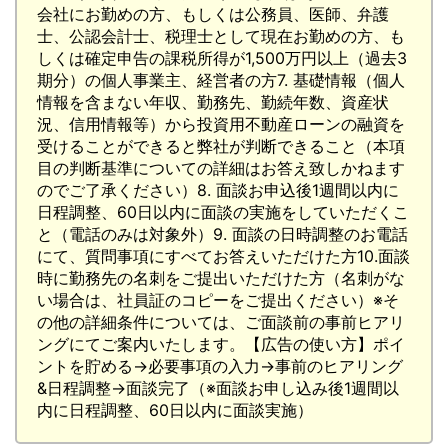
会社にお勤めの方、もしくは公務員、医師、弁護
士、公認会計士、税理士として現在お勤めの方、も
しくは確定申告の課税所得が1,500万円以上（過去3
期分）の個人事業主、経営者の方7. 基礎情報（個人
情報を含まない年収、勤務先、勤続年数、資産状
況、信用情報等）から投資用不動産ローンの融資を
受けることができると弊社が判断できること（本項
目の判断基準についての詳細はお答え致しかねます
のでご了承ください）8. 面談お申込後1週間以内に
日程調整、60日以内に面談の実施をしていただくこ
と（電話のみは対象外）9. 面談の日時調整のお電話
にて、質問事項にすべてお答えいただけた方10.面談
時に勤務先の名刺をご提出いただけた方（名刺がな
い場合は、社員証のコピーをご提出ください）※そ
の他の詳細条件については、ご面談前の事前ヒアリ
ングにてご案内いたします。【広告の使い方】ポイ
ントを貯める→必要事項の入力→事前のヒアリング
&日程調整→面談完了（※面談お申し込み後1週間以
内に日程調整、60日以内に面談実施）