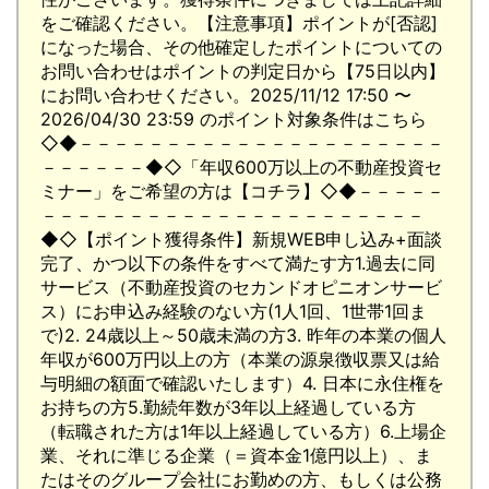
をご確認ください。【注意事項】ポイントが[否認]
になった場合、その他確定したポイントについての
お問い合わせはポイントの判定日から【75日以内】
にお問い合わせください。2025/11/12 17:50 〜
2026/04/30 23:59 のポイント対象条件はこちら
◇◆－－－－－－－－－－－－－－－－－－－－－
－－－－－－◆◇「年収600万以上の不動産投資セ
ミナー」をご希望の方は【コチラ】◇◆－－－－－
－－－－－－－－－－－－－－－－－－－－－－
◆◇【ポイント獲得条件】新規WEB申し込み+面談
完了、かつ以下の条件をすべて満たす方1.過去に同
サービス（不動産投資のセカンドオピニオンサービ
ス）にお申込み経験のない方(1人1回、1世帯1回ま
で)2. 24歳以上～50歳未満の方3. 昨年の本業の個人
年収が600万円以上の方（本業の源泉徴収票又は給
与明細の額面で確認いたします）4. 日本に永住権を
お持ちの方5.勤続年数が3年以上経過している方
（転職された方は1年以上経過している方）6.上場企
業、それに準じる企業（＝資本金1億円以上）、ま
たはそのグループ会社にお勤めの方、もしくは公務