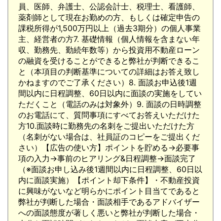
員、医師、弁護士、公認会計士、税理士、看護師、
薬剤師として現在お勤めの方、もしくは確定申告の
課税所得が1,500万円以上（過去3期分）の個人事業
主、経営者の方7. 基礎情報（個人情報を含まない年
収、勤務先、勤続年数等）から投資用不動産ローン
の融資を受けることができると弊社が判断できるこ
と（本項目の判断基準についての詳細はお答え致し
かねますのでご了承ください）8. 面談お申込後1週
間以内に日程調整、60日以内に面談の実施をしてい
ただくこと（電話のみは対象外）9. 面談の日時調整
のお電話にて、質問事項にすべてお答えいただけた
方10.面談時に勤務先の名刺をご提出いただけた方
（名刺がない場合は、社員証のコピーをご提出くだ
さい）【広告の使い方】ポイントを貯める→必要事
項の入力→事前のヒアリング&日程調整→面談完了
（※面談お申し込み後1週間以内に日程調整、60日以
内に面談実施）【ポイント却下条件】・不動産投資
に興味がないなど明らかにポイント目当てであると
弊社が判断した場合・面談相手であるアドバイザー
への面談態度が著しく悪いと弊社が判断した場合・