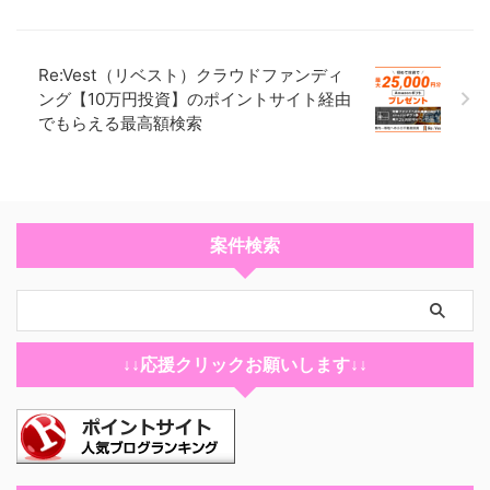
Re:Vest（リベスト）クラウドファンディ
利用者
ング【10万円投資】のポイントサイト経由
でもらえる最高額検索
不動産投資を考えているなら絶対に相談すべきです。 投資用不動
産の価値が決まるのは収益性。つまり、家賃が上げられるかと修
繕積立金が上がらないか。 「今、家賃上がってるからこれからも
上がりますよ」「立地が最高ですよ」とか市況や無責任な話では
なく、 今の居住者が相場より安く住んでる、修繕積立金上げる必
要がない物件を選ぶ必要がある。 それを教えてくれたのが、フィ
案件検索
ジックのご担当者さんでした。 忖度なしで、他の業者から提案さ
れた物件をぶった斬った後は一般に小売をしない、業者向けに卸
してるような不動産業者さんを繋いでくれるので、割安でなおか
つ、これから資産価値が上がる見込みが非常に高い物件を提案い
ただけます。 ６５００円くらいは家賃上げれそうな物件、審査の
関係で逃しちゃったのが痛い。 １０００円上げられたら、３０万
↓↓応援クリックお願いします↓↓
円資産価値上がると言われてるので約２００万円。 短期譲渡でも
利益出るレベルだったのに…