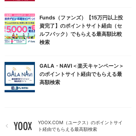
ドタイムが長すぎる印象です。
Funds（ファンズ）【15万円以上投
資完了】のポイントサイト経由（セ
ルフバック）でもらえる最高額比較
利用者
検索
不動産投資に興味があり、こちらのサービスを利用しました。す
でに他社で紹介された物件がいくつかあったのですが、その内容
GALA・NAVI＜楽天キャンペーン＞
を見せながら「この条件は妥当か」「リスクはどのあたりにある
のポイントサイト経由でもらえる最
か」といった点を丁寧に評価してもらえました。自分では気づか
なかった注意点や、将来的に修繕費がかかる可能性なども具体的
高額検索
に教えてもらえたので、とても参考になりました。 担当の方もフ
レンドリーで話しやすく、強引な勧誘なども一切ありませんでし
た。相談ベースで気軽に話を聞いてもらえる雰囲気があり、初心
者でも安心して利用できると感じました。 投資を始めたばかりで
不安も多かったのですが、客観的な視点でアドバイスをもらえた
ことで、自分の判断に自信が持てました。不動産投資のセカンド
オピニオンとして活用するのにも非常におすすめのサービスで
YOOX.COM（ユークス）のポイントサイ
す。
ト経由でもらえる最高額検索