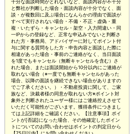
十分な面談時間がとれないなど、面談内容が不十分
と弊社が判断した場合・面談内容が十分でなく、面
談・が複数回に及ぶ場合になんらかの理由で面談が
すべて実行されない場合・不備・不正・虚偽・重
複・いたずら・キャンセル・架空・入力間違い・同
一IPからの登録など、正常な申込みでないと判断さ
れた方・事務局、アドバイザーに対してポイント付
与に関する質問をした方・申告内容と面談した際に
相違があった場合・事前のご連絡がなく、当日面談
を1度でもキャンセル（無断キャンセルを含む）さ
れた場合、または面談開始から10分以内にご連絡が
取れない場合（※一度でも無断キャンセルがあった
場合、以降の面談を継続できない場合がありますの
でご了承ください。）・不動産投資に関して、ご家
族など、決裁者様の同意が取れない方※ポイント対
象外と判断されたユーザー様にはご連絡控えさせて
いただく可能性がございます。獲得条件につきまし
ては上記詳細をご確認ください。【注意事項】ポイ
ントが[否認]になった場合、その他確定したポイン
トについてのお問い合わせはポイントの判定日から
【75日以内】にお問い合わせください。