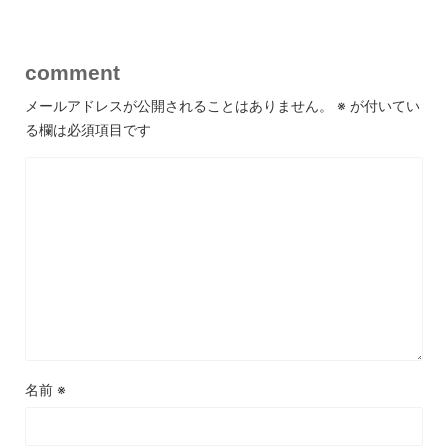
私はこれまで数件の不動産を購入し、運用してきましたが、今回
Ｆｉｇｉｃ（フィジック）の無料相談を利用してセカンドオピニ
オンをお願いしました。正直、これまでも複数のコンサルや仲介
業者から意見を聞いてきましたが、こちらの担当者の説明は一段
comment
と整理されていて、非常に納得感がありました。特にキャッシュ
フローの試算に関して、表面的な収益シミュレーションだけでな
メールアドレスが公開されることはありません。
※
が付いてい
く、修繕費や出口戦略を踏まえたシナリオ別の見通しまで提示し
る欄は必須項目です
ていただけた点が大きな収穫でした。また「売り手の都合が反映
された資料ではどこが盲点になりやすいか」という実践的なアド
バイスもあり、自分の判断基準を改めて確認するきっかけになり
ました。経験者にとっても新しい気づきを与えてくれる内容で、
単なる一般論に終わらないところが魅力だと思います。これまで
の投資の延長線上で本当に適切かどうかを冷静に検証できたのは
大きなメリットであり、今後も物件選定の際には継続的に相談し
たいと感じました。無料でここまで具体的に深掘りしてくれるの
は稀だと思います。
名前
※
利用者