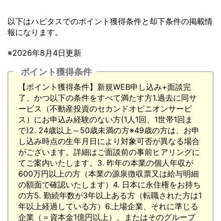
以下はハピタスでのポイント獲得条件と却下条件の掲載情
報になります。
※2026年8月4日更新
ポイント獲得条件
【ポイント獲得条件】新規WEB申し込み+面談完
了、かつ以下の条件をすべて満たす方1.過去に同サ
ービス（不動産投資のセカンドオピニオンサービ
ス）にお申込み経験のない方(1人1回、1世帯1回ま
で)2. 24歳以上～50歳未満の方※49歳の方は、お申
し込み時点の生年月日により対象可否が異なる場合
がございます。詳細はご面談前の事前ヒアリングに
てご案内いたします。3. 昨年の本業の個人年収が
600万円以上の方（本業の源泉徴収票又は給与明細
の額面で確認いたします）4. 日本に永住権をお持ち
の方5. 勤続年数が3年以上ある方（転職された方は1
年以上経過している方）6.上場企業、それに準じる
企業（＝資本金1億円以上）、またはそのグループ