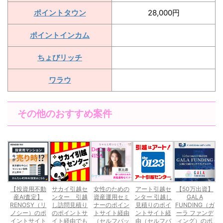
ポイントタウン
28,000円
ポイントインカム
ちょびリッチ
ワラウ
その他のおすすめ案件
【投資用不動
サカイ引越セ
女性のための
アート引越セ
【50万出資】
産AI査定】
ンター 引越
資産運用セミ
ンター 引越し
GALA
RENOSY（リ
し訪問見積り
ナーのポイン
見積りのポイ
FUNDING（ガ
ノシー）のポ
のポイントサ
トサイト経由
ントサイト経
ーラ ファンデ
イントサイト
イト経由でも
（セルフバッ
由（セルフバ
ィング）のポ