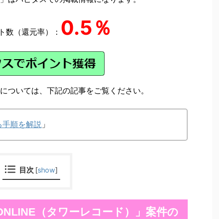
0.5％
ト数（還元率）：
については、下記の記事をご覧ください。
る手順を解説
」
目次
[
show
]
S ONLINE（タワーレコード）」案件の