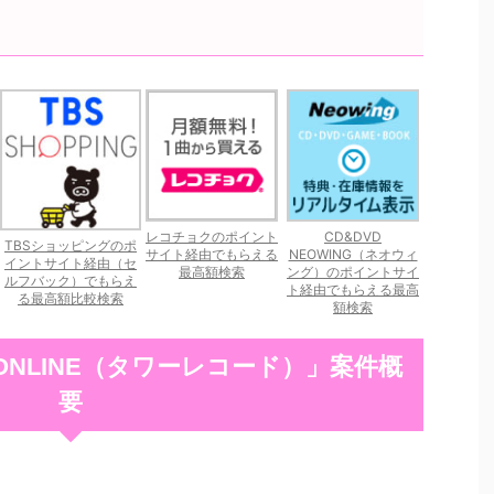
レコチョクのポイント
CD&DVD
TBSショッピングのポ
サイト経由でもらえる
NEOWING（ネオウィ
イントサイト経由（セ
最高額検索
ング）のポイントサイ
ルフバック）でもらえ
ト経由でもらえる最高
る最高額比較検索
額検索
S ONLINE（タワーレコード）」案件概
要