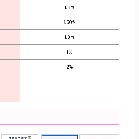
1.4％
1.50%
1.3％
1％
2%