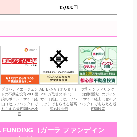
15,000円
プロパティエージェン
ALTERNA（オルタナ）
大和インフィリンク
トの不動産投資WEB面
200万取引のポイント
（個別面談）のポイン
談のポイントサイト経
サイト経由（セルフバ
トサイト経由（セルフ
由（セルフバック）で
ック）でもらえる最高
バック）でもらえる最
もらえる最高額比較検
額比較検索
高額検索
索
A FUNDING（ガーラ ファンディン