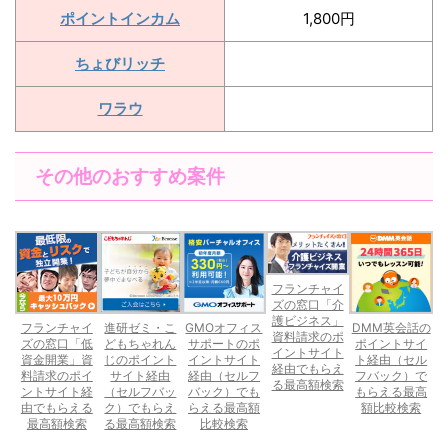
ポイントインカム
1,800円
ちょびリッチ
ワラウ
その他のおすすめ案件
フランチャイ
ズの窓口「介
護ビジネス」
フランチャイ
進研ゼミ・こ
GMOオフィス
DMM英会話の
資料請求のポ
ズの窓口「低
どもちゃれん
サポートのポ
ポイントサイ
イントサイト
資金開業」資
じのポイント
イントサイト
ト経由（セル
経由でもらえ
料請求のポイ
サイト経由
経由（セルフ
フバック）で
る最高額検索
ントサイト経
（セルフバッ
バック）でも
もらえる最高
由でもらえる
ク）でもらえ
らえる最高額
額比較検索
最高額検索
る最高額検索
比較検索