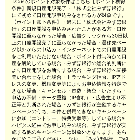
17:59 のポイント対象条件はこちら【ポイント獲得
条件】新規口座開設完了・「株式会社みずほ銀行」
にて初めて口座開設申込みをされる方が対象です。
【ポイント却下条件】・過去に「株式会社みずほ銀
行」の口座開設を申込みされたことがある方・口座
開設に至らなかった場合・広告クリックから30日以
上の口座開設完了に至らなかった場合・遷移先ペー
ジ以外からの申込み・インターネットでの口座開設
をご利用いただけない場合・ポイント付与時点で口
座を解約している場合・みずほ銀行の総合的判断に
より口座開設をお断りする場合・みずほ銀行へ直接
問い合わせをした場合・トラッキング拒否、IPアド
レスの変更、機種変更等によりお申込情報を特定で
きない場合・キャンセル・虚偽・架空・いたずら・
申込み不備・データ重複（IP含む）・広告主より不
正等と判断された場合・みずほ銀行が主催するキャ
ンペーンのうち、本件と併用できないキャンペーン
に参加（エントリー、特典受取等）している場合※
ハピタス経由でお申し込みの場合、みずほ銀行が実
施する他のキャンペーンは対象外となります。あら
かじめご了承ください。 なお、「みずほ銀行 ご紹