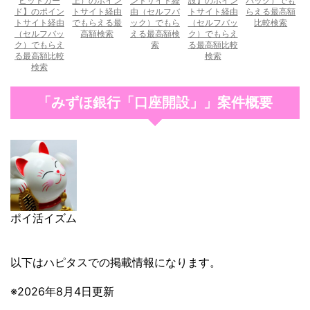
ビットカー
上）のポイン
ントサイト経
設】のポイン
バック）でも
ド】のポイン
トサイト経由
由（セルフバ
トサイト経由
らえる最高額
トサイト経由
でもらえる最
ック）でもら
（セルフバッ
比較検索
（セルフバッ
高額検索
える最高額検
ク）でもらえ
ク）でもらえ
索
る最高額比較
る最高額比較
検索
検索
「みずほ銀行「口座開設」」案件概要
ポイ活イズム
以下はハピタスでの掲載情報になります。
※2026年8月4日更新