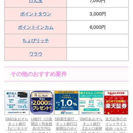
げん玉
7,050円
ポイントタウン
3,000円
ポイントインカム
6,000円
ちょびリッチ
ワラウ
その他のおすすめ案件
GMOあおぞら
UI銀行（口座
SBI新生銀行
GMOあおぞら
楽天証券のポ
ネット銀行
開設＋預金残
ネット銀行口
ネット銀行
イントサイト
【ビジネスデ
高10万円以
座開設のポイ
【法人口座開
経由（セルフ