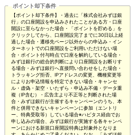
ポイント却下条件
【ポイント却下条件】・過去に「株式会社みずほ銀
行」の口座開設を申込みされたことがある方・口座
開設に至らなかった場合・「ポイントを貯める」を
クリックしてから、口座開設完了までに30日以上経
過した場合・遷移先ページ以外からの申込み・イン
ターネットでの口座開設をご利用いただけない場
合・ポイント付与時点で口座を解約している場合・
みずほ銀行の総合的判断により口座開設をお断りす
る場合・みずほ銀行へ直接問い合わせをした場合・
トラッキング拒否、IPアドレスの変更、機種変更等
によりお申込情報を特定できない場合・キャンセ
ル・虚偽・架空・いたずら・申込み不備・データ重
複（IP含む）・広告主より不正等と判断された場
合・みずほ銀行が主催するキャンペーンのうち、本
件と併用できないキャンペーンに参加（エントリ
ー、特典受取等）している場合※ハピタス経由でお
申し込みの場合、みずほ銀行が実施する各キャンペ
ーンにおける新規口座開設特典は対象外となりま
す。あらかじめご了承ください。なお、「みずほ銀