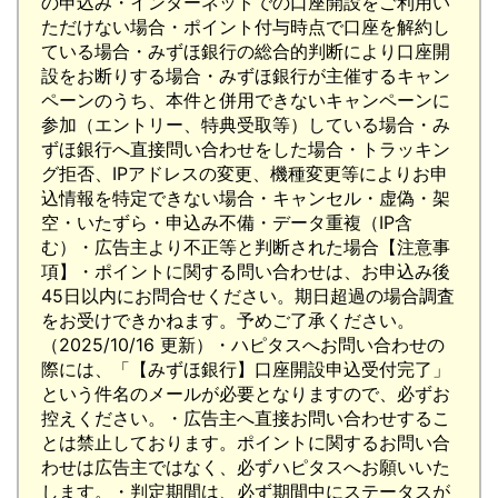
の申込み・インターネットでの口座開設をご利用い
ただけない場合・ポイント付与時点で口座を解約し
ている場合・みずほ銀行の総合的判断により口座開
設をお断りする場合・みずほ銀行が主催するキャン
ペーンのうち、本件と併用できないキャンペーンに
参加（エントリー、特典受取等）している場合・み
ずほ銀行へ直接問い合わせをした場合・トラッキン
グ拒否、IPアドレスの変更、機種変更等によりお申
込情報を特定できない場合・キャンセル・虚偽・架
空・いたずら・申込み不備・データ重複（IP含
む）・広告主より不正等と判断された場合【注意事
項】・ポイントに関する問い合わせは、お申込み後
45日以内にお問合せください。期日超過の場合調査
をお受けできかねます。予めご了承ください。
（2025/10/16 更新）・ハピタスへお問い合わせの
際には、「【みずほ銀行】口座開設申込受付完了」
という件名のメールが必要となりますので、必ずお
控えください。・広告主へ直接お問い合わせするこ
とは禁止しております。ポイントに関するお問い合
わせは広告主ではなく、必ずハピタスへお願いいた
します。・判定期間は、必ず期間中にステータスが