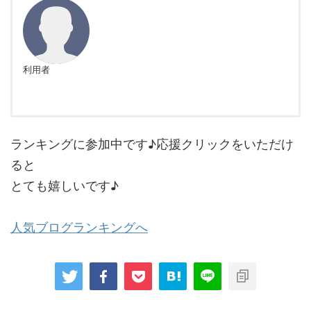
利用者
非公開
非公開
ランキングに参加中です♪応援クリックをいただけ
ると
とても嬉しいです♪
利用者
人気ブログランキングへ
エポスカードは、初めてのクレジットカードとしても非常に使い
やすく、多くのメリットがあります。特に嬉しいのは、年会費が
永年無料であること。また、マルイでの買い物時に優待が受けら
れたり、エポスカード会員限定の割引サービスが全国の飲食店・
カラオケ・テーマパークなどで利用できる点も魅力的です。さら
に、海外旅行傷害保険が自動付帯しているのは、旅行好きには嬉
しいポイント。アプリの使い勝手も良く、利用明細やポイントの