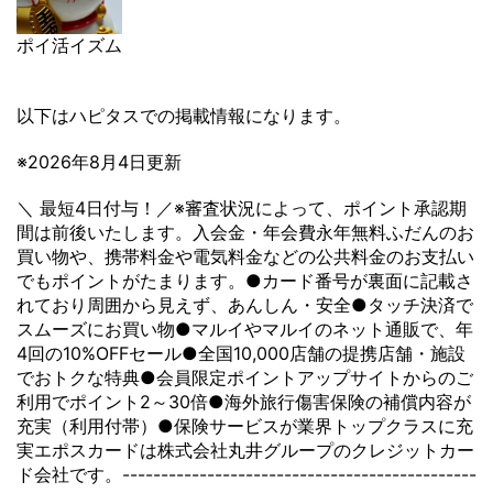
ポイ活イズム
以下はハピタスでの掲載情報になります。
※2026年8月4日更新
＼ 最短4日付与！／※審査状況によって、ポイント承認期
間は前後いたします。入会金・年会費永年無料ふだんのお
買い物や、携帯料金や電気料金などの公共料金のお支払い
でもポイントがたまります。●カード番号が裏面に記載さ
れており周囲から見えず、あんしん・安全●タッチ決済で
スムーズにお買い物●マルイやマルイのネット通販で、年
4回の10%OFFセール●全国10,000店舗の提携店舗・施設
でおトクな特典●会員限定ポイントアップサイトからのご
利用でポイント2～30倍●海外旅行傷害保険の補償内容が
充実（利用付帯）●保険サービスが業界トップクラスに充
実エポスカードは株式会社丸井グループのクレジットカー
ド会社です。----------------------------------------------