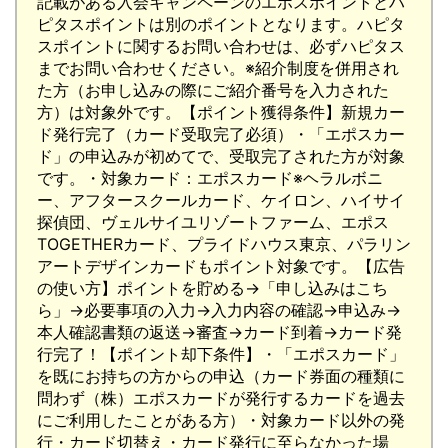
記載がある入会キャンペーンのエポスポイントとハ
ピタスポイントは別のポイントとなります。ハピタ
スポイントに関するお問い合わせは、必ずハピタス
までお問い合わせください。※紹介制度を併用され
た方（お申し込みの際にご紹介番号を入力された
方）は対象外です。【ポイント獲得条件】新規カー
ド発行完了（カード受取完了必須）・「エポスカー
ド」の申込みが初めてで、受取完了された方が対象
です。・対象カード：エポスカード※ヘラルボニ
ー、アフタースクールカード、ケイロン、ハイサイ
探偵団、ヴェルサイユリゾートファーム、エポス
TOGETHERカード、プライドハウス東京、パラリン
アートデザインカードもポイント対象です。【広告
の使い方】ポイントを貯める→「申し込みはこち
ら」→必要事項の入力→入力内容の確認→申込み→
本人確認書類の返送→審査→カード到着→カード発
行完了！【ポイント却下条件】・「エポスカード」
を既にお持ちの方からの申込（カード券面の種類に
問わず（株）エポスカードが発行するカードを過去
にご利用したことがある方）・対象カード以外の発
行・カード切替え・カード発行に至らなかった場