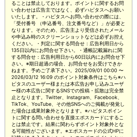
ることは禁止しております。ポイントに関するお問
い合わせは広告主ではなく、必ずハピタスへお願い
いたします。・ハピタスへお問い合わせの際には、
「受付番号 （申込番号、注文番号など）」が必要と
なります。そのため、広告主より受信されたメール
や申込み時のスクリーンショットなどは必ずお控え
ください。・判定に関する問合せ：広告利用日から
135日以内にお問合せ下さい。・通帳記載漏れに関
する問合せ：広告利用日から60日以内にお問合せ下
さい。※期日超過の場合、お問合せをお受けできか
ねます。予めご了承下さい。2025/09/01 00:00 〜
2026/03/12 16:09 のポイント対象条件はこちら※ハ
ピタスのユーザー様または本広告お申し込みユーザ
ー様の本広告に関するSNSでの投稿・拡散は完全禁
止となります。Twitter、Instagram、Facebook、
TikTok、YouTube、その他SNSへのご掲載が発覚し
た場合は成果対象外となります。※ハピタスポイン
トに関する問い合わせを直接エポスカードにするこ
とは禁止です。結果に関わらずポイント対象外とな
る可能性がございます。※エポスカードの公式HPに