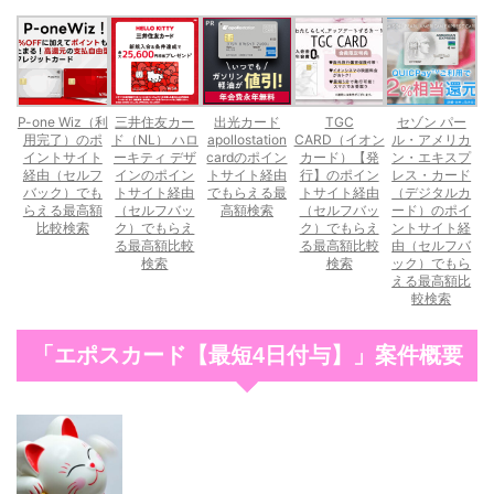
P-one Wiz（利
三井住友カー
出光カード
TGC
セゾン パー
用完了）のポ
ド（NL） ハロ
apollostation
CARD（イオン
ル・アメリカ
イントサイト
ーキティ デザ
cardのポイン
カード）【発
ン・エキスプ
経由（セルフ
インのポイン
トサイト経由
行】のポイン
レス・カード
バック）でも
トサイト経由
でもらえる最
トサイト経由
（デジタルカ
らえる最高額
（セルフバッ
高額検索
（セルフバッ
ード）のポイ
比較検索
ク）でもらえ
ク）でもらえ
ントサイト経
る最高額比較
る最高額比較
由（セルフバ
検索
検索
ック）でもら
える最高額比
較検索
「エポスカード【最短4日付与】」案件概要