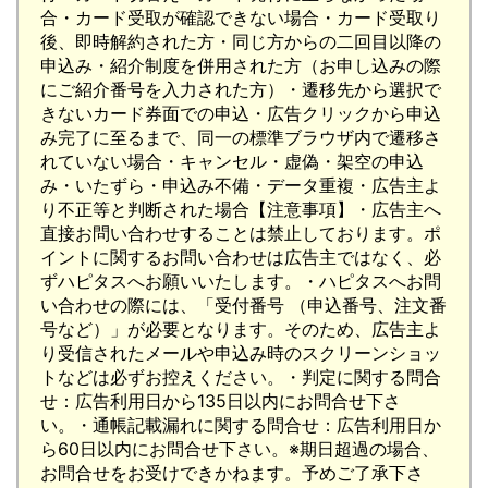
合・カード受取が確認できない場合・カード受取り
後、即時解約された方・同じ方からの二回目以降の
申込み・紹介制度を併用された方（お申し込みの際
にご紹介番号を入力された方）・遷移先から選択で
きないカード券面での申込・広告クリックから申込
み完了に至るまで、同一の標準ブラウザ内で遷移さ
れていない場合・キャンセル・虚偽・架空の申込
み・いたずら・申込み不備・データ重複・広告主よ
り不正等と判断された場合【注意事項】・広告主へ
直接お問い合わせすることは禁止しております。ポ
イントに関するお問い合わせは広告主ではなく、必
ずハピタスへお願いいたします。・ハピタスへお問
い合わせの際には、「受付番号 （申込番号、注文番
号など）」が必要となります。そのため、広告主よ
り受信されたメールや申込み時のスクリーンショッ
トなどは必ずお控えください。・判定に関する問合
せ：広告利用日から135日以内にお問合せ下さ
い。・通帳記載漏れに関する問合せ：広告利用日か
ら60日以内にお問合せ下さい。※期日超過の場合、
お問合せをお受けできかねます。予めご了承下さ