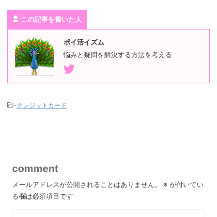
確認がスムーズに行えます。貯まったエポスポイントは、マルイ
での買い物や他社ポイントへの移行など、使い道が幅広く便利で
この記事を書いた人
す。審査も比較的スムーズで、学生や新社会人でも作りやすい印
象でした。コスパ重視の方や、日常使いのカードとして１枚持っ
ておきたい方には、エポスカードは非常におすすめです。
ポイ活イズム
悩みと疑問を解決する方法を考える
利用者
-
クレジットカード
このクレジットカードを発行して本当に良かったです。まず、申
し込みから審査完了までがとにかく早く、数日で審査結果が届き
ました。さらに、カードの発送もスムーズで、申し込んでから１
週間以内には手元に届いたのが嬉しかったです。使い始めて驚い
たのが、ポイントの反映スピードの早さ。利用後すぐにポイント
が付与されるので、どれだけ貯まっているかがすぐ確認でき、使
comment
うモチベーションも上がります。年会費が永年無料なのも大きな
魅力で、コストを気にせず長く使い続けられるのはありがたいで
メールアドレスが公開されることはありません。
※
が付いてい
す。普段の買い物はもちろん、ネットショッピングでも問題なく
る欄は必須項目です
使えており、使いやすさも抜群。スピード感と使い勝手の良さを
求める方におすすめのカードです