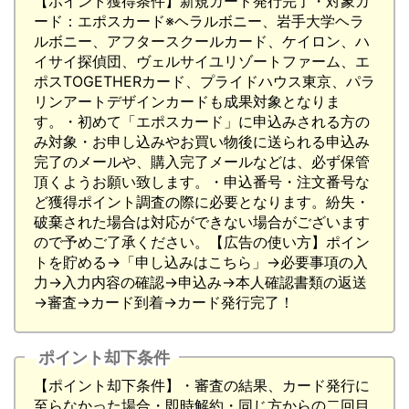
【ポイント獲得条件】新規カード発行完了・対象カ
ード：エポスカード※ヘラルボニー、岩手大学ヘラ
ルボニー、アフタースクールカード、ケイロン、ハ
イサイ探偵団、ヴェルサイユリゾートファーム、エ
ポスTOGETHERカード、プライドハウス東京、パラ
リンアートデザインカードも成果対象となりま
す。・初めて「エポスカード」に申込みされる方の
み対象・お申し込みやお買い物後に送られる申込み
完了のメールや、購入完了メールなどは、必ず保管
頂くようお願い致します。・申込番号・注文番号な
ど獲得ポイント調査の際に必要となります。紛失・
破棄された場合は対応ができない場合がございます
ので予めご了承ください。【広告の使い方】ポイン
トを貯める→「申し込みはこちら」→必要事項の入
力→入力内容の確認→申込み→本人確認書類の返送
→審査→カード到着→カード発行完了！
ポイント却下条件
【ポイント却下条件】・審査の結果、カード発行に
至らなかった場合・即時解約・同じ方からの二回目