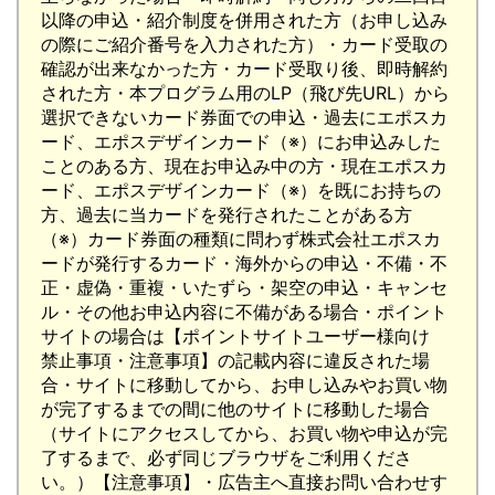
以降の申込・紹介制度を併用された方（お申し込み
の際にご紹介番号を入力された方）・カード受取の
確認が出来なかった方・カード受取り後、即時解約
された方・本プログラム用のLP（飛び先URL）から
選択できないカード券面での申込・過去にエポスカ
ード、エポスデザインカード（※）にお申込みした
ことのある方、現在お申込み中の方・現在エポスカ
ード、エポスデザインカード（※）を既にお持ちの
方、過去に当カードを発行されたことがある方
（※）カード券面の種類に問わず株式会社エポスカ
ードが発行するカード・海外からの申込・不備・不
正・虚偽・重複・いたずら・架空の申込・キャンセ
ル・その他お申込内容に不備がある場合・ポイント
サイトの場合は【ポイントサイトユーザー様向け
禁止事項・注意事項】の記載内容に違反された場
合・サイトに移動してから、お申し込みやお買い物
が完了するまでの間に他のサイトに移動した場合
（サイトにアクセスしてから、お買い物や申込が完
了するまで、必ず同じブラウザをご利用くださ
い。）【注意事項】・広告主へ直接お問い合わせす