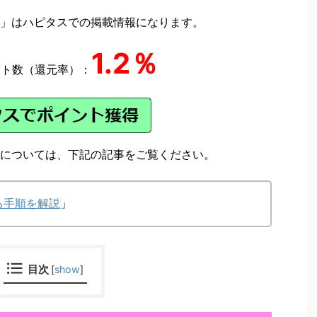
」はハピタスでの掲載情報になります。
1.2％
ント数（還元率）：
については、下記の記事をご覧ください。
る手順を解説
」
目次
[
show
]