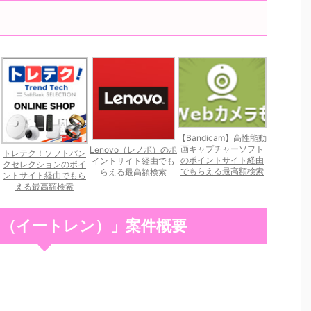
【Bandicam】高性能動
画キャプチャーソフト
Lenovo（レノボ）のポ
トレテク！ソフトバン
のポイントサイト経由
イントサイト経由でも
クセレクションのポイ
でもらえる最高額検索
らえる最高額検索
ントサイト経由でもら
える最高額検索
.com（イートレン）」案件概要