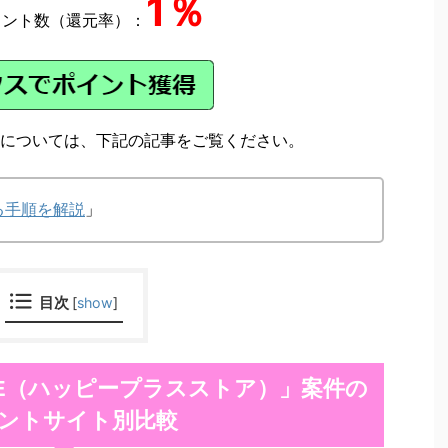
1％
イント数（還元率）：
については、下記の記事をご覧ください。
る手順を解説
」
目次
[
show
]
TORE（ハッピープラスストア）」案件の
ントサイト別比較